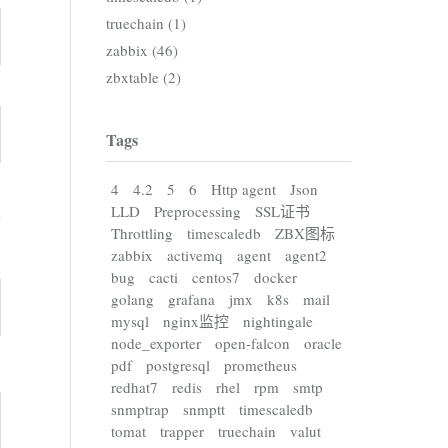
truechain (1)
zabbix (46)
zbxtable (2)
Tags
4
4.2
5
6
Http agent
Json
LLD
Preprocessing
SSL证书
Throttling
timescaledb
ZBX图标
zabbix
activemq
agent
agent2
bug
cacti
centos7
docker
golang
grafana
jmx
k8s
mail
mysql
nginx监控
nightingale
node_exporter
open-falcon
oracle
pdf
postgresql
prometheus
redhat7
redis
rhel
rpm
smtp
snmptrap
snmptt
timescaledb
tomat
trapper
truechain
valut