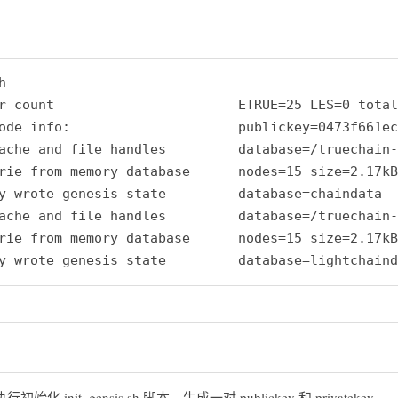


r count                       ETRUE=25 LES=0 total
ode info:                     publickey=0473f661ec
ache and file handles         database=/truechain-
rie from memory database      nodes=15 size=2.17kB
y wrote genesis state         database=chaindata  
ache and file handles         database=/truechain-
rie from memory database      nodes=15 size=2.17kB
 init_gensis.sh 脚本，生成一对 publickey 和 privatekey ，