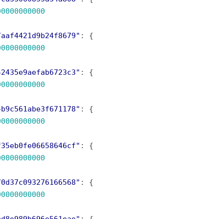
00000000000
7aaf4421d9b24f8679"
00000000000
42435e9aefab6723c3"
00000000000
4b9c561abe3f671178"
00000000000
f35eb0fe06658646cf"
00000000000
70d37c093276166568"
00000000000
bd8e989b696e561eae"