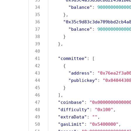
"balance"
: 
900000000000
"0x35c9d83c3de709bbd2cb4a
"balance"
: 
900000000000
"committee"
"address"
: 
"0x76ea2f3a0
"publickey"
: 
"0x0404430
"coinbase"
: 
"0x000000000000
"difficulty"
: 
"0x100"
"extraData"
: 
""
"gasLimit"
: 
"0x5400000"