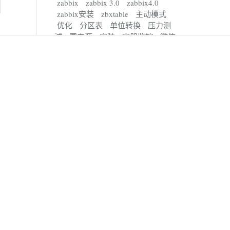
zabbix
zabbix 3.0
zabbix4.0
zabbix安装
zbxtable
主动模式
优化
分区表
单位转换
压力测
试
国内源
安装
容器监控
微信
报表
数据库
新功能
短信，告
警
离线安装
空白
自定义监控
被动模式
视频，培训，安装
资产
管理
远程命令
重置密码，API调
用
饼图
麒麟，安装，Oceanbase
Meta
RSS