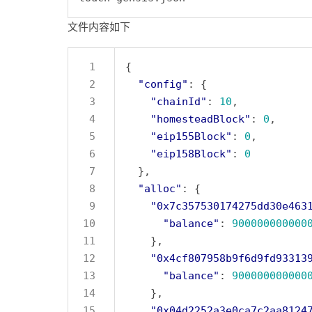
文件内容如下
"config"
"chainId"
: 
10
"homesteadBlock"
: 
0
"eip155Block"
: 
0
"eip158Block"
: 
0
"alloc"
"0x7c357530174275dd30e463
"balance"
: 
900000000000
"0x4cf807958b9f6d9fd93313
"balance"
: 
900000000000
"0x04d2252a3e0ca7c2aa8124