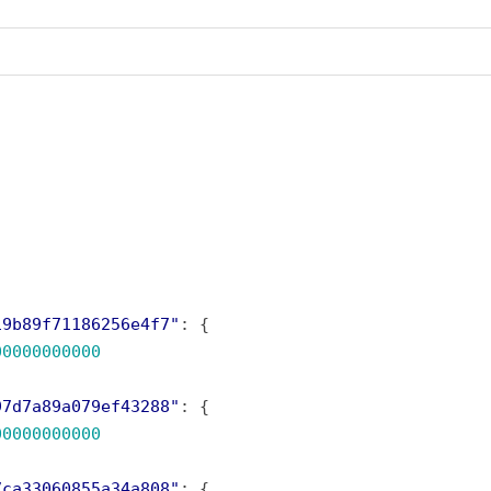
19b89f71186256e4f7"
00000000000
97d7a89a079ef43288"
00000000000
7ca33060855a34a808"