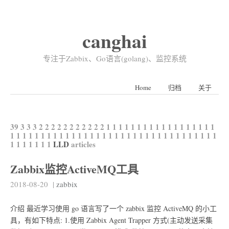
canghai
专注于Zabbix、Go语言(golang)、监控系统
Home
归档
关于
39
3
3
3
2
2
2
2
2
2
2
2
2
2
2
1
1
1
1
1
1
1
1
1
1
1
1
1
1
1
1
1
1
1
1
1
1
1
1
1
1
1
1
1
1
1
1
1
1
1
1
1
1
1
1
1
1
1
1
1
1
1
1
1
1
1
1
1
1
1
1
1
1
1
LLD
articles
Zabbix监控ActiveMQ工具
2018-08-20
|
zabbix
介绍 最近学习使用 go 语言写了一个 zabbix 监控 ActiveMQ 的小工
具，有如下特点: 1.使用 Zabbix Agent Trapper 方式(主动发送采集