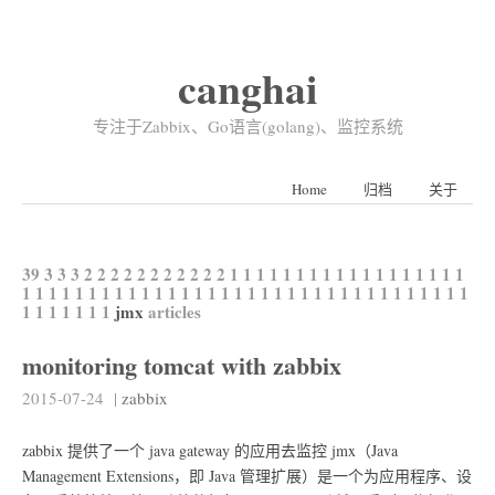
canghai
专注于Zabbix、Go语言(golang)、监控系统
Home
归档
关于
39
3
3
3
2
2
2
2
2
2
2
2
2
2
2
1
1
1
1
1
1
1
1
1
1
1
1
1
1
1
1
1
1
1
1
1
1
1
1
1
1
1
1
1
1
1
1
1
1
1
1
1
1
1
1
1
1
1
1
1
1
1
1
1
1
1
1
1
1
1
1
1
1
1
jmx
articles
monitoring tomcat with zabbix
2015-07-24
|
zabbix
zabbix 提供了一个 java gateway 的应用去监控 jmx（Java
Management Extensions，即 Java 管理扩展）是一个为应用程序、设