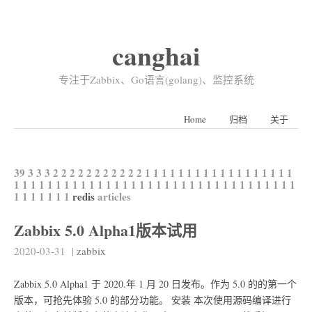
canghai
专注于Zabbix、Go语言(golang)、监控系统
Home
归档
关于
39
3
3
3
2
2
2
2
2
2
2
2
2
2
2
1
1
1
1
1
1
1
1
1
1
1
1
1
1
1
1
1
1
1
1
1
1
1
1
1
1
1
1
1
1
1
1
1
1
1
1
1
1
1
1
1
1
1
1
1
1
1
1
1
1
1
1
1
1
1
1
1
1
1
redis
articles
Zabbix 5.0 Alpha1版本试用
2020-03-31
|
zabbix
Zabbix 5.0 Alpha1 于 2020.年 1 月 20 日发布。作为 5.0 的的第一个
版本，可抢先体验 5.0 的部分功能。 安装 本次使用源码编译进行