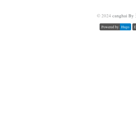
© 2024
canghai 
Powered by
Hugo
D