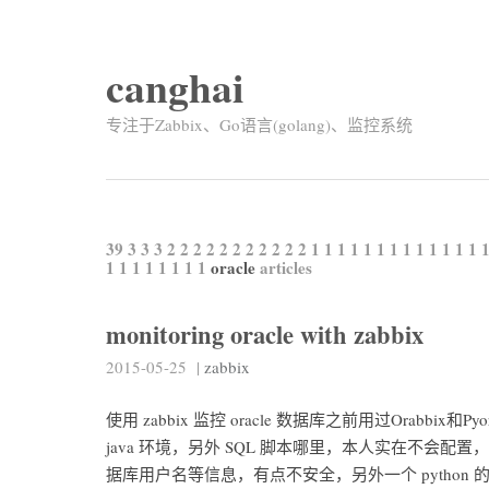
canghai
专注于Zabbix、Go语言(golang)、监控系统
39
3
3
3
2
2
2
2
2
2
2
2
2
2
2
1
1
1
1
1
1
1
1
1
1
1
1
1
1
1
1
1
1
1
1
1
oracle
articles
monitoring oracle with zabbix
2015-05-25
|
zabbix
使用 zabbix 监控 oracle 数据库之前用过Orabbi
java 环境，另外 SQL 脚本哪里，本人实在不会配置
据库用户名等信息，有点不安全，另外一个 python 的