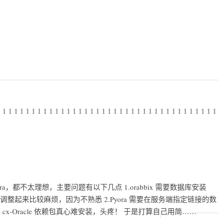
1
1
1
1
1
1
1
1
1
1
1
1
1
1
1
1
1
1
1
1
1
1
1
1
1
1
1
1
1
1
1
1
1
1
1
1
1
1
x和Pyora，都不太理想，主要问题有以下几点 1.orabbix 需要数据库安装
，调整起来比较麻烦，因为不熟悉 2.Pyora 需要在服务端指定链接的数
 cx-Oracle 依赖包真心难安装，头疼！ 于是打算自己用简……