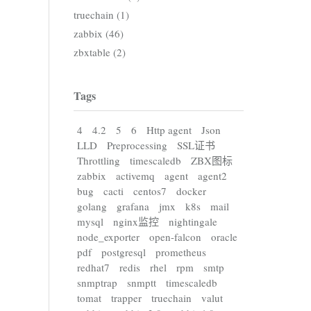
truechain (1)
zabbix (46)
zbxtable (2)
Tags
4
4.2
5
6
Http agent
Json
LLD
Preprocessing
SSL证书
Throttling
timescaledb
ZBX图标
zabbix
activemq
agent
agent2
bug
cacti
centos7
docker
golang
grafana
jmx
k8s
mail
mysql
nginx监控
nightingale
node_exporter
open-falcon
oracle
pdf
postgresql
prometheus
redhat7
redis
rhel
rpm
smtp
snmptrap
snmptt
timescaledb
tomat
trapper
truechain
valut